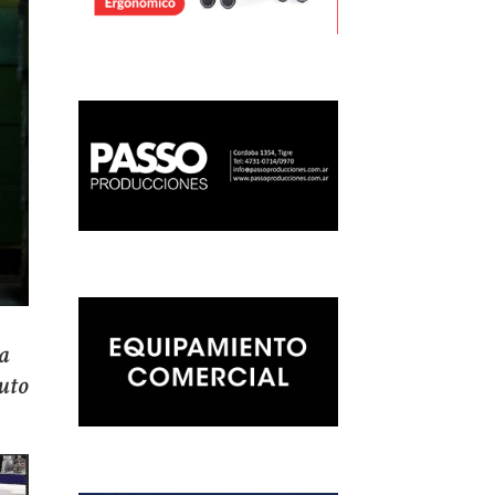
la
uto