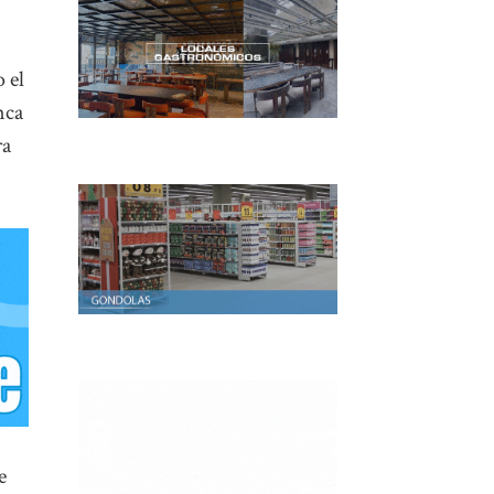
 el
nca
ra
e