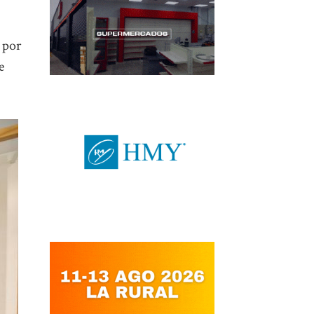
 por
e