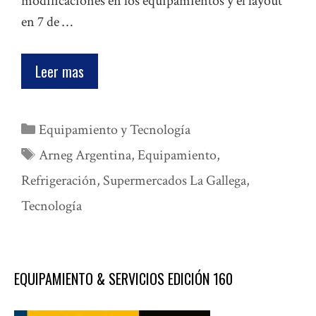
modificaciones en los equipamientos y el layout
en 7 de …
Leer mas
Categorías
Equipamiento y Tecnología
Etiquetas
Arneg Argentina
,
Equipamiento
,
Refrigeración
,
Supermercados La Gallega
,
Tecnología
EQUIPAMIENTO & SERVICIOS EDICIÓN 160