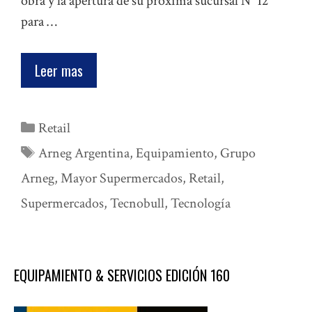
obra y la apertura de su próxima sucursal N° 12
para …
Leer mas
Categorías
Retail
Etiquetas
Arneg Argentina
,
Equipamiento
,
Grupo
Arneg
,
Mayor Supermercados
,
Retail
,
Supermercados
,
Tecnobull
,
Tecnología
EQUIPAMIENTO & SERVICIOS EDICIÓN 160