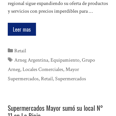
regional sigue expandiendo su oferta de productos
y servicios con precios imperdibles para …
Leer mas
Categorías
Retail
Etiquetas
Arneg Argentina
,
Equipamiento
,
Grupo
Arneg
,
Locales Comerciales
,
Mayor
Supermercados
,
Retail
,
Supermercados
Supermercados Mayor sumó su local N°
11 en La Rioja