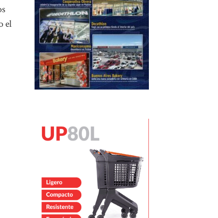
os
 el