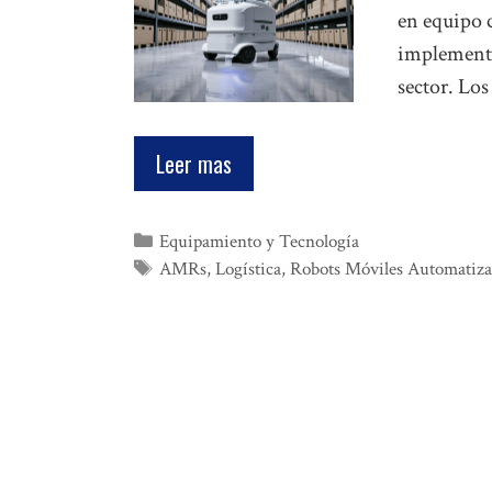
en equipo 
implementa
sector. Lo
Leer mas
Categorías
Equipamiento y Tecnología
Etiquetas
AMRs
,
Logística
,
Robots Móviles Automatiz