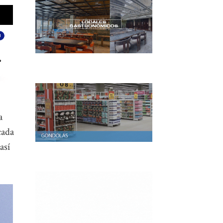
a
cada
así