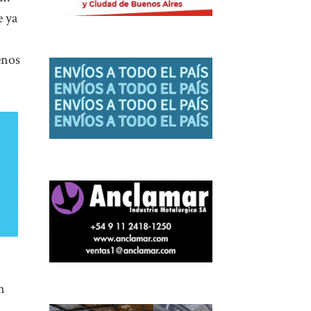
e ya
enos
n