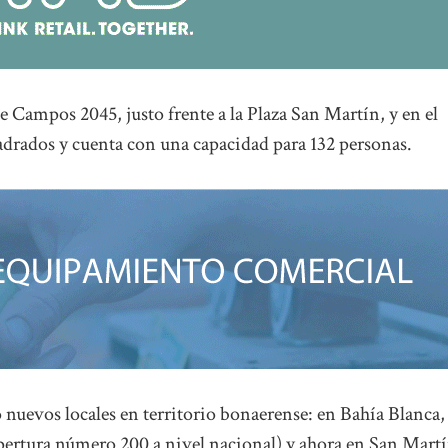
 Campos 2045, justo frente a la Plaza San Martín, y en el
adrados y cuenta con una capacidad para 132 personas.
 nuevos locales en territorio bonaerense: en Bahía Blanca,
apertura número 200 a nivel nacional) y ahora en San Martí