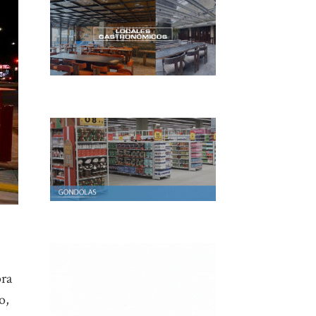
pra
o,