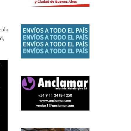
cula
d,