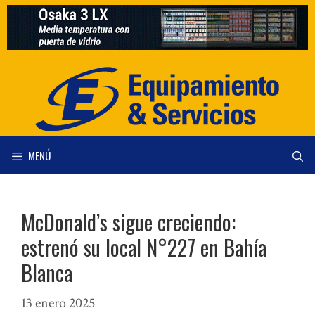
Saltar
al
contenido
MENÚ
McDonald’s sigue creciendo:
estrenó su local N°227 en Bahía
Blanca
13 enero 2025