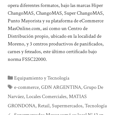
opera diferentes formatos, bajo las marcas Hiper
ChangoMAS, ChangoMAS, Super ChangoMAS,
Punto Mayorista y su plataforma de eCommerce
MasOnline.com, así como un Centro de
Distribución propio, ubicado en la localidad de
Moreno, y 3 centros productivos de panificados,
carnes y feteados, este último certificado bajo
norma FSSC22000.
Categorías
Equipamiento y Tecnología
Etiquetas
e-commerce
,
GDN ARGENTINA
,
Grupo De
Narváez
,
Locales Comerciales
,
MATIAS
GRONDONA
,
Retail
,
Supermercados
,
Tecnología
Supermercados Mayor sumó su local N° 12 en