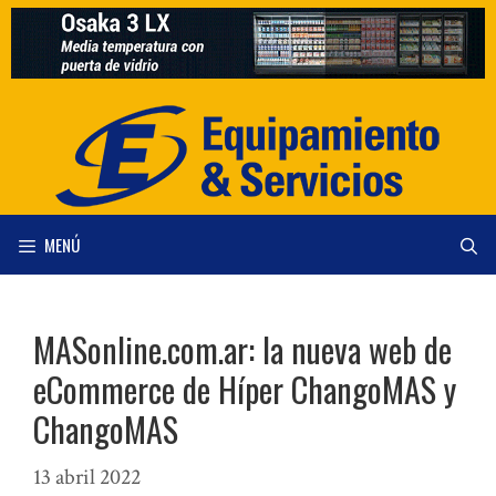
Saltar
al
contenido
MENÚ
MASonline.com.ar: la nueva web de
eCommerce de Híper ChangoMAS y
ChangoMAS
13 abril 2022