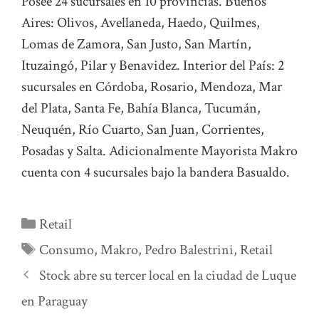
Posee 24 sucursales en 10 provincias. Buenos
Aires: Olivos, Avellaneda, Haedo, Quilmes,
Lomas de Zamora, San Justo, San Martín,
Ituzaingó, Pilar y Benavidez. Interior del País: 2
sucursales en Córdoba, Rosario, Mendoza, Mar
del Plata, Santa Fe, Bahía Blanca, Tucumán,
Neuquén, Río Cuarto, San Juan, Corrientes,
Posadas y Salta. Adicionalmente Mayorista Makro
cuenta con 4 sucursales bajo la bandera Basualdo.
Categorías
Retail
Etiquetas
Consumo
,
Makro
,
Pedro Balestrini
,
Retail
Stock abre su tercer local en la ciudad de Luque
en Paraguay