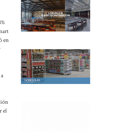
+8%
mart
ó en
r
 a
ción
r el