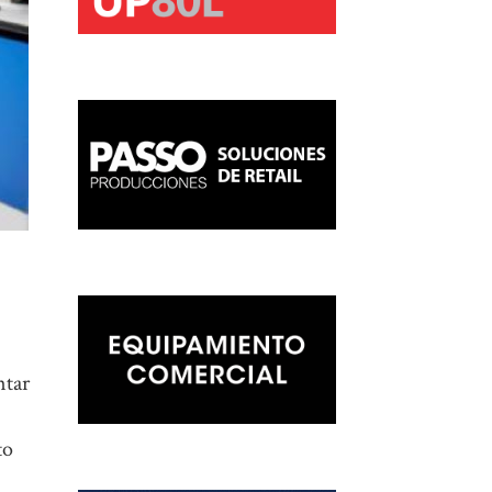
ntar
to