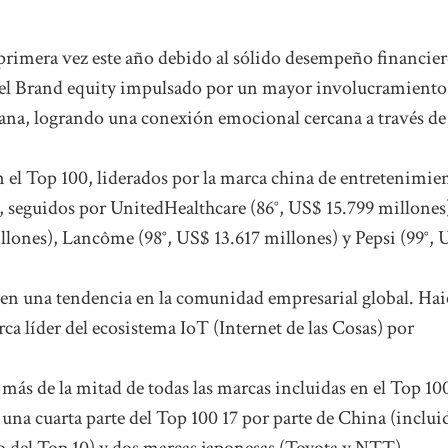
primera vez este año debido al sólido desempeño financier
 el Brand equity impulsado por un mayor involucramiento
iana, logrando una conexión emocional cercana a través de
 el Top 100, liderados por la marca china de entretenimie
, seguidos por UnitedHealthcare (86°, US$ 15.799 millones
llones), Lancôme (98°, US$ 13.617 millones) y Pepsi (99°,
 en una tendencia en la comunidad empresarial global. Hai
rca líder del ecosistema IoT (Internet de las Cosas) por
ás de la mitad de todas las marcas incluidas en el Top 10
 una cuarta parte del Top 100 17 por parte de China (inclui
o del Top 10) y dos marcas japonesas (Toyota y NTT)