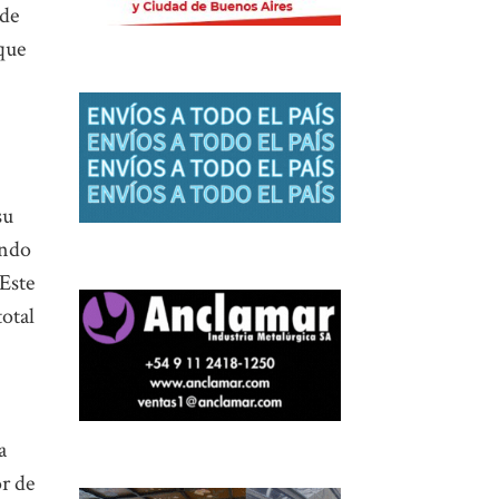
sde
que
su
ando
 Este
total
a
or de