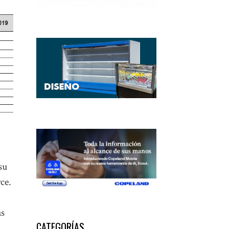
su
ce.
as
CATEGORÍAS