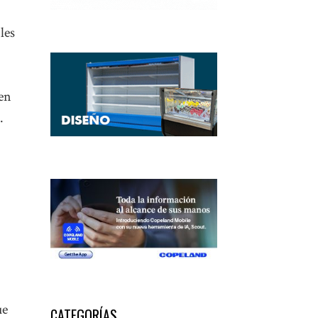
les
 en
.
ue
CATEGORÍAS