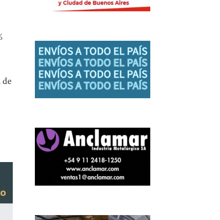
%
a de