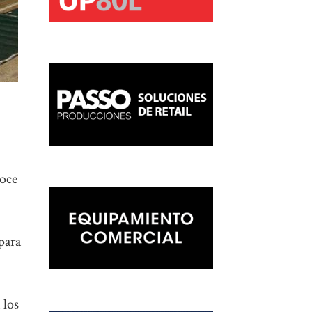
doce
para
 los