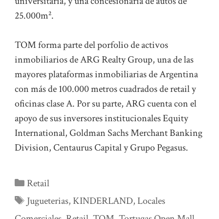
universitaria, y una concesionaria de autos de
25.000m².
TOM forma parte del porfolio de activos
inmobiliarios de ARG Realty Group, una de las
mayores plataformas inmobiliarias de Argentina
con más de 100.000 metros cuadrados de retail y
oficinas clase A. Por su parte, ARG cuenta con el
apoyo de sus inversores institucionales Equity
International, Goldman Sachs Merchant Banking
Division, Centaurus Capital y Grupo Pegasus.
Categorías
Retail
Etiquetas
Jugueterias
,
KINDERLAND
,
Locales
Comerciales
,
Retail
,
TOM
,
Tortugas Open Mall