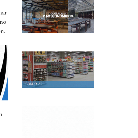
mar
smo
ón.
on