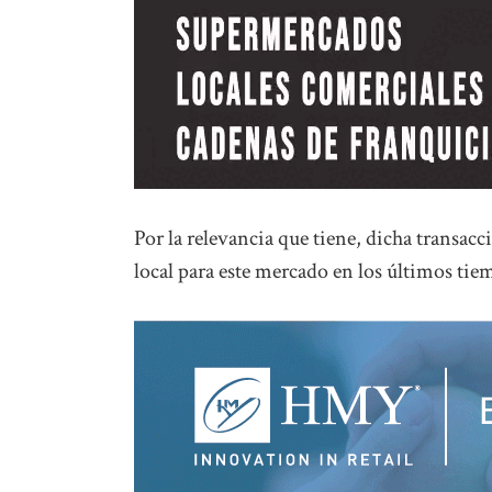
Por la relevancia que tiene, dicha transacc
local para este mercado en los últimos tie