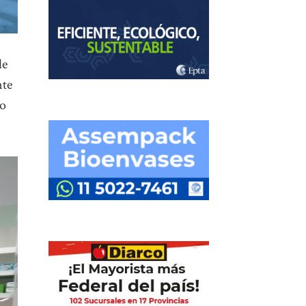
de
nte
ro