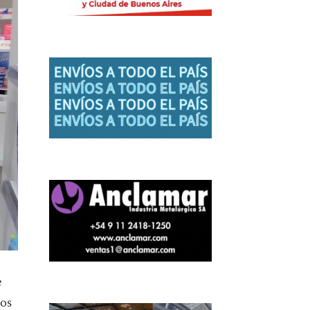
e
tos