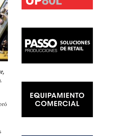
e,
.
ebró
s