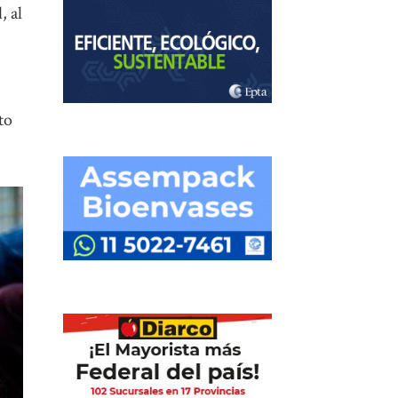
, al
to