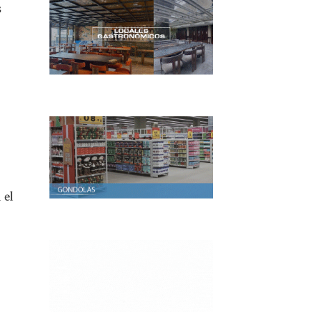
s
 el