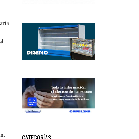
aria
al
ón,
CATEGORÍAS