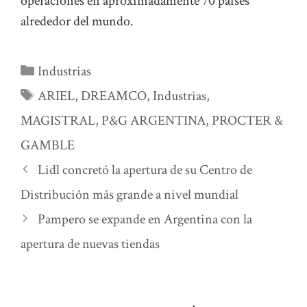
operaciones en aproximadamente 70 países
alrededor del mundo.
Categorías
Industrias
Etiquetas
ARIEL
,
DREAMCO
,
Industrias
,
MAGISTRAL
,
P&G ARGENTINA
,
PROCTER &
GAMBLE
Lidl concretó la apertura de su Centro de
Distribución más grande a nivel mundial
Pampero se expande en Argentina con la
apertura de nuevas tiendas