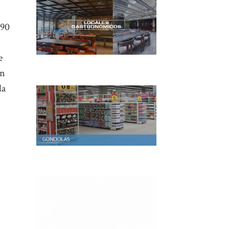
 90
e
ón
da