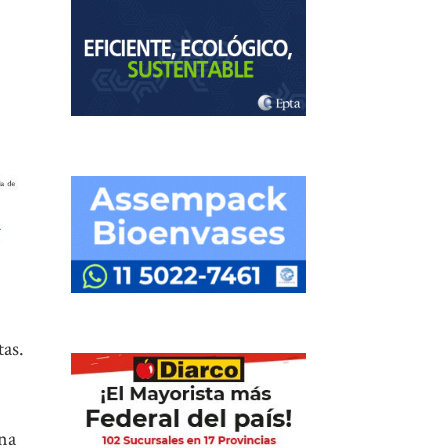
tas.
una