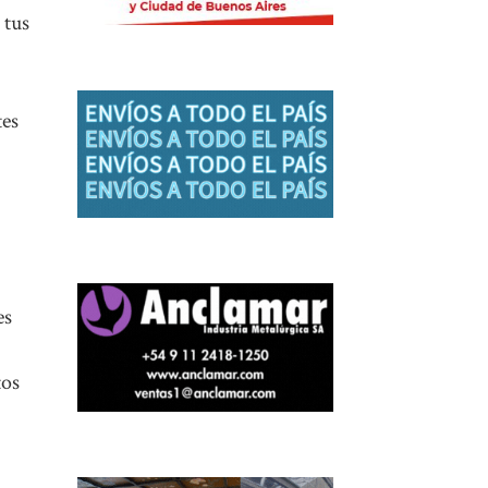
 tus
tes
es
tos