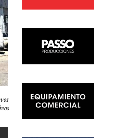
evos
ivos