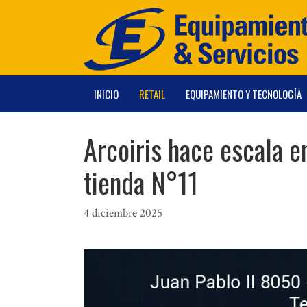
Saltar
al
contenido
INICIO
RETAIL
EQUIPAMIENTO Y TECNOLOGÍA
Arcoiris hace escala e
tienda N°11
4 diciembre 2025