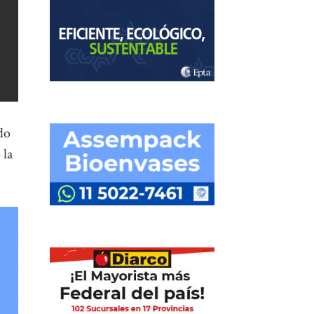
do
 la