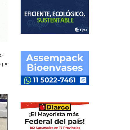
n-
 que