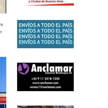
rn
or