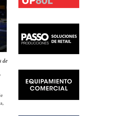
s de
e
de
a,