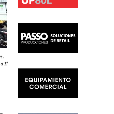
s,
a 11
en