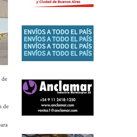
l de
n de
para