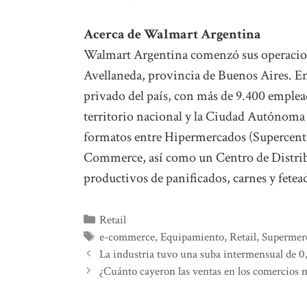
Acerca de Walmart Argentina
Walmart Argentina comenzó sus operaciones
Avellaneda, provincia de Buenos Aires. En
privado del país, con más de 9.400 emplead
territorio nacional y la Ciudad Autónoma
formatos entre Hipermercados (Supercente
Commerce, así como un Centro de Distribu
productivos de panificados, carnes y fete
Categorías
Retail
Etiquetas
e-commerce
,
Equipamiento
,
Retail
,
Supermer
La industria tuvo una suba intermensual de 0
¿Cuánto cayeron las ventas en los comercios 