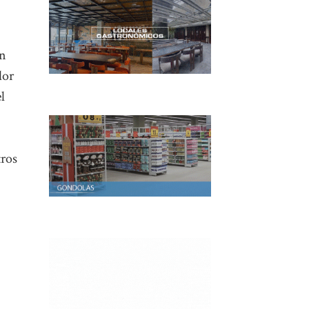
en
dor
l
tros