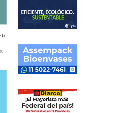
mía
s.