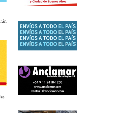
drán
das