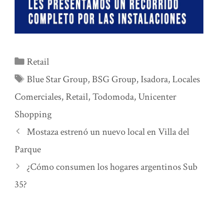
Categorías
Retail
Etiquetas
Blue Star Group
,
BSG Group
,
Isadora
,
Locales
Comerciales
,
Retail
,
Todomoda
,
Unicenter
Shopping
Mostaza estrenó un nuevo local en Villa del
Parque
¿Cómo consumen los hogares argentinos Sub
35?