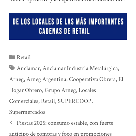
Categorías
Retail
Etiquetas
Anclamar
,
Anclamar Industria Metalúrgica
,
Arneg
,
Arneg Argentina
,
Cooperativa Obrera
,
El
Hogar Obrero
,
Grupo Arneg
,
Locales
Comerciales
,
Retail
,
SUPERCOOP
,
Supermercados
Fiestas 2025: consumo estable, con fuerte
anticipo de compras y foco en promociones