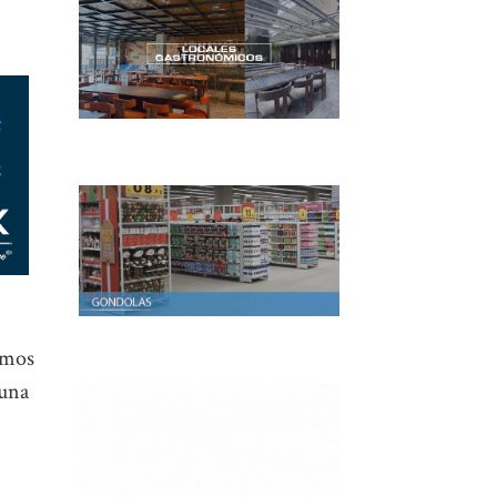
amos
 una