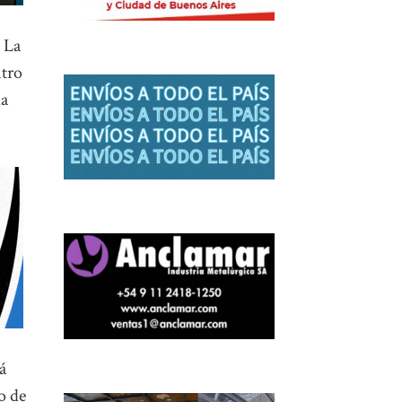
. La
ntro
da
á
o de