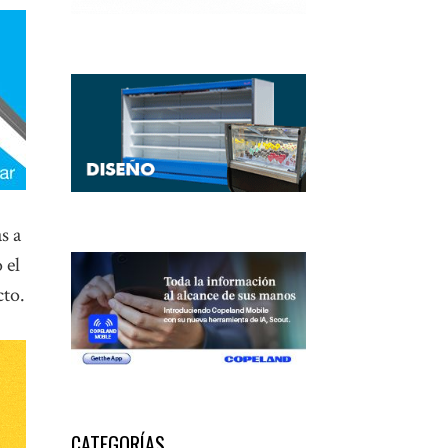
s a
 el
cto.
CATEGORÍAS