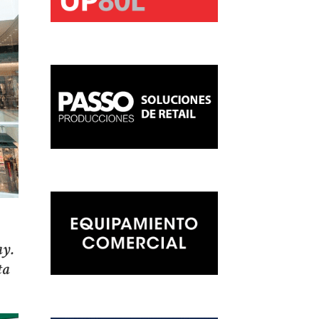
ay.
ta