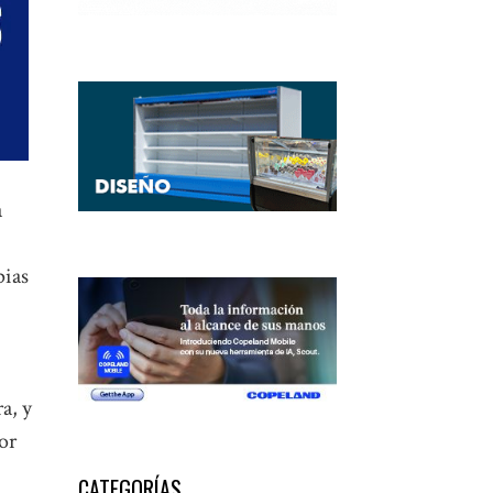
a
pias
a, y
or
CATEGORÍAS