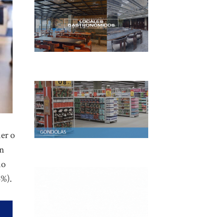
ner o
en
mo
5%).