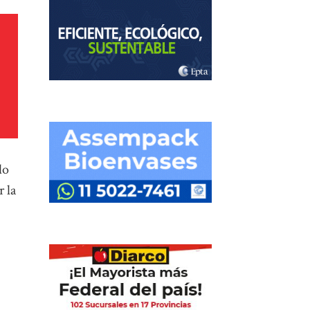
do
r la