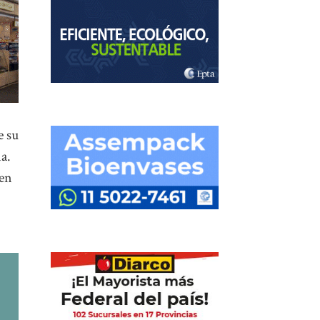
e su
a.
 en