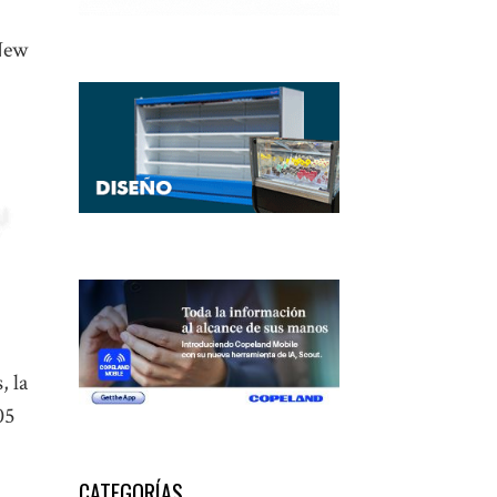
 New
, la
05
CATEGORÍAS