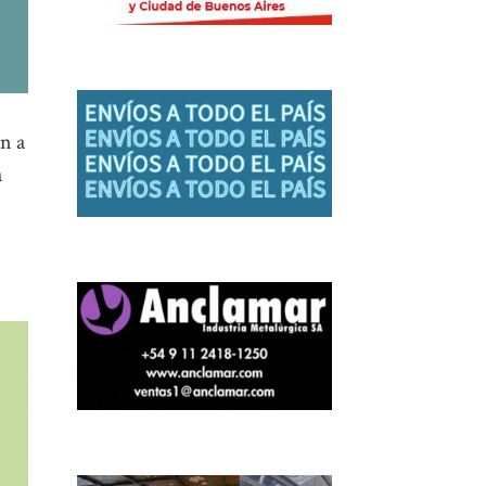
n a
a