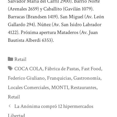
Salvador María del Carril 2900). Barrio Norte
(Arenales 2659) y Caballito (Gavilán 1079).
Barracas (Brandsen 1419). San Miguel (Av. León
Gallardo 294). Núñez (Av. San Isidro Labrador
4122). Próxima apertura Mataderos (Av. Juan
Bautista Alberdi 6353).
Categorías
Retail
Etiquetas
COCA COLA
,
Fábrica de Pastas
,
Fast Food
,
Federico Giuliano
,
Franquicias
,
Gastronomía
,
Locales Comerciales
,
MONTI
,
Restaurantes
,
Retail
La Anónima compró 12 hipermercados
Libertad