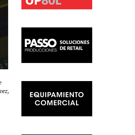
e
vez,