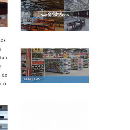
dos
a
stan
z
s de
iró