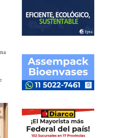
una
e