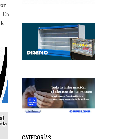
ron
. En
 la
CATEGORÍAS