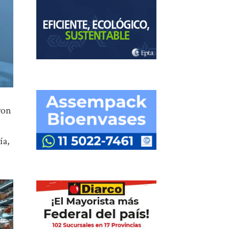
aron
ía,