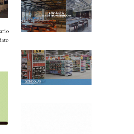
ario
dato