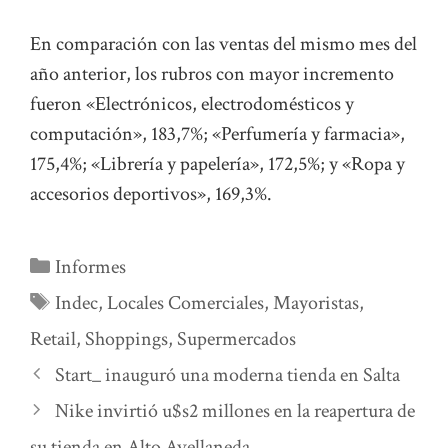
En comparación con las ventas del mismo mes del
año anterior, los rubros con mayor incremento
fueron «Electrónicos, electrodomésticos y
computación», 183,7%; «Perfumería y farmacia»,
175,4%; «Librería y papelería», 172,5%; y «Ropa y
accesorios deportivos», 169,3%.
Categorías
Informes
Etiquetas
Indec
,
Locales Comerciales
,
Mayoristas
,
Retail
,
Shoppings
,
Supermercados
Start_ inauguró una moderna tienda en Salta
Nike invirtió u$s2 millones en la reapertura de
su tienda en Alto Avellaneda