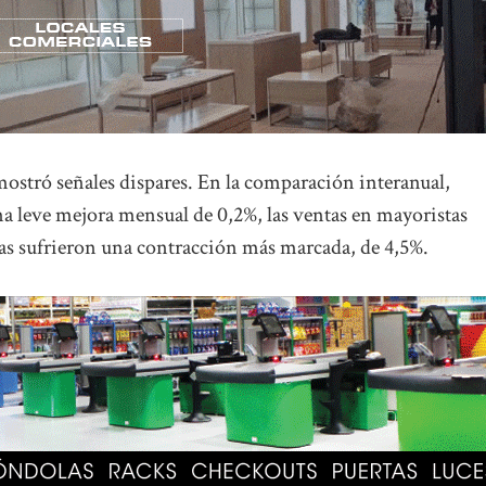
ostró señales dispares. En la comparación interanual,
a leve mejora mensual de 0,2%, las ventas en mayoristas
as sufrieron una contracción más marcada, de 4,5%.