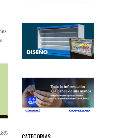
des
en
0,8%
CATEGORÍAS