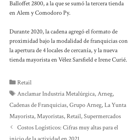
Balloffet 2800, a la que se sumó la tercera tienda
en Alem y Comodoro Py.
Durante 2020, la cadena agregó el formato de
proximidad bajo la modalidad de franquicias con
la apertura de 4 locales de cercanía, y la nueva
tienda mayorista en Vélez Sarsfield e Irene Curié.
Categorías
Retail
Etiquetas
Anclamar Industria Metalúrgica
,
Arneg
,
Cadenas de Franquicias
,
Grupo Arneg
,
La Yunta
Mayorista
,
Mayoristas
,
Retail
,
Supermercados
Costos Logísticos: Cifras muy altas para el
inicio de la actividad en 2021