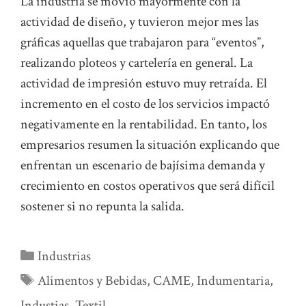
La industria se movió mayormente con la
actividad de diseño, y tuvieron mejor mes las
gráficas aquellas que trabajaron para “eventos”,
realizando ploteos y cartelería en general. La
actividad de impresión estuvo muy retraída. El
incremento en el costo de los servicios impactó
negativamente en la rentabilidad. En tanto, los
empresarios resumen la situación explicando que
enfrentan un escenario de bajísima demanda y
crecimiento en costos operativos que será difícil
sostener si no repunta la salida.
Categorías
Industrias
Etiquetas
Alimentos y Bebidas
,
CAME
,
Indumentaria
,
Industias
,
Textil