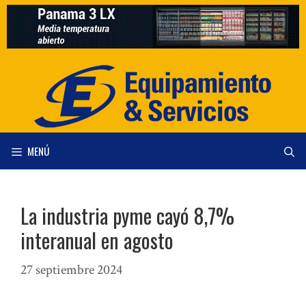
Saltar
al
contenido
MENÚ
La industria pyme cayó 8,7%
interanual en agosto
27 septiembre 2024