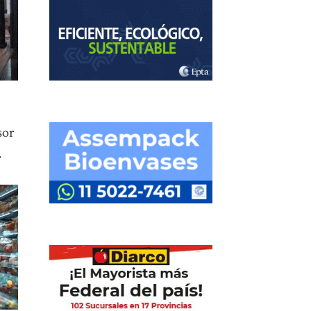
sor
.