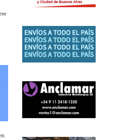
ese
n
en