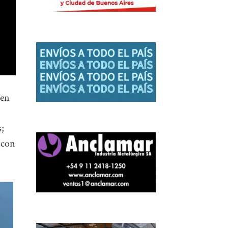
 en
;
 con