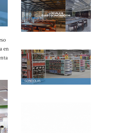
eso
la en
enta