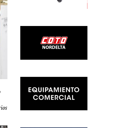
o
ios