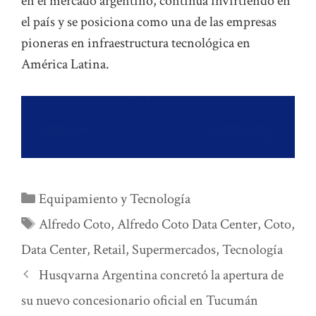
en el mercado argentino, continúa invirtiendo en
el país y se posiciona como una de las empresas
pioneras en infraestructura tecnológica en
América Latina.
Categorías
Equipamiento y Tecnología
Etiquetas
Alfredo Coto
,
Alfredo Coto Data Center
,
Coto
,
Data Center
,
Retail
,
Supermercados
,
Tecnología
Husqvarna Argentina concretó la apertura de
su nuevo concesionario oficial en Tucumán