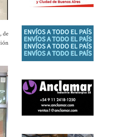
, de
ción
.