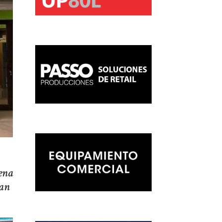
ena
lan