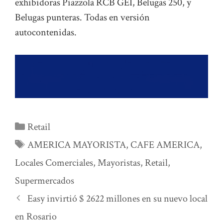
exhibidoras Piazzola RCB GEI, Belugas 250, y
Belugas punteras. Todas en versión
autocontenidas.
Categorías
Retail
Etiquetas
AMERICA MAYORISTA
,
CAFE AMERICA
,
Locales Comerciales
,
Mayoristas
,
Retail
,
Supermercados
Easy invirtió $ 2622 millones en su nuevo local
en Rosario