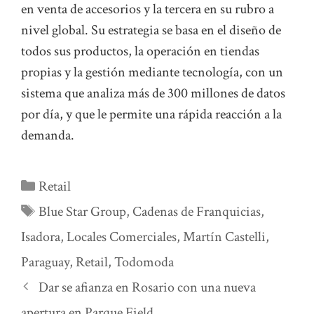
en venta de accesorios y la tercera en su rubro a
nivel global. Su estrategia se basa en el diseño de
todos sus productos, la operación en tiendas
propias y la gestión mediante tecnología, con un
sistema que analiza más de 300 millones de datos
por día, y que le permite una rápida reacción a la
demanda.
Categorías
Retail
Etiquetas
Blue Star Group
,
Cadenas de Franquicias
,
Isadora
,
Locales Comerciales
,
Martín Castelli
,
Paraguay
,
Retail
,
Todomoda
Dar se afianza en Rosario con una nueva
apertura en Parque Field