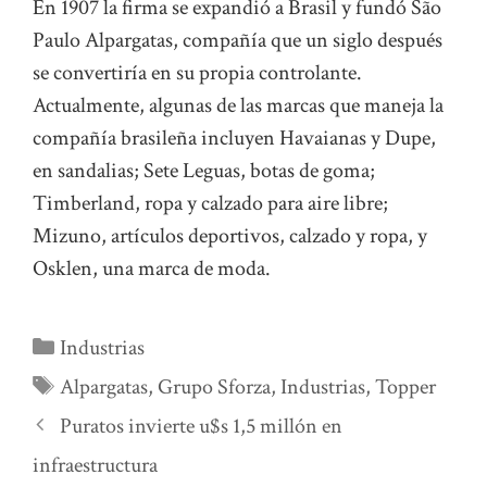
En 1907 la firma se expandió a Brasil y fundó São
Paulo Alpargatas, compañía que un siglo después
se convertiría en su propia controlante.
Actualmente, algunas de las marcas que maneja la
compañía brasileña incluyen Havaianas y Dupe,
en sandalias; Sete Leguas, botas de goma;
Timberland, ropa y calzado para aire libre;
Mizuno, artículos deportivos, calzado y ropa, y
Osklen, una marca de moda.
Categorías
Industrias
Etiquetas
Alpargatas
,
Grupo Sforza
,
Industrias
,
Topper
Puratos invierte u$s 1,5 millón en
infraestructura