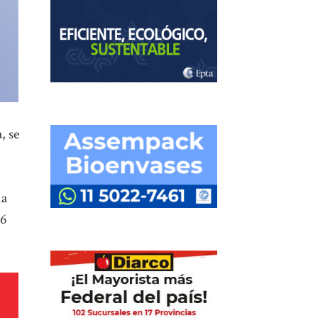
, se
na
 6