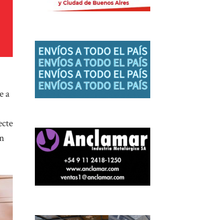
e a
ecte
ón